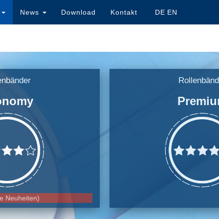
e
News
Download
Kontakt
DE
EN
enbänder
Rollenbänd
onomy
Premi
ve Neuheiten)