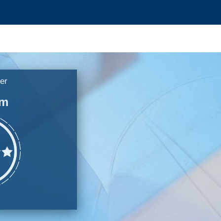
er
um