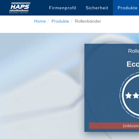
Firmenprofil
Sicherheit
Produkt
Home
Produkte
Rollenbänder
Roll
Ec
(inklusi