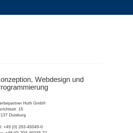
onzeption, Webdesign und
rogrammierung
erbepartner Huth GmbH
richtsstr. 15
7137 Duisburg
l. +49 (0) 203-45049-0
x. +49 (0) 203-45049-22