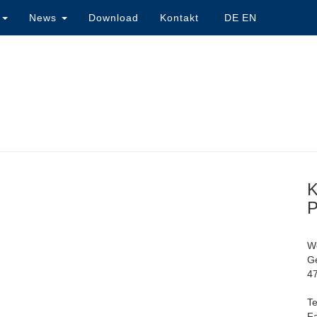
e
News
Download
Kontakt
DE
EN
K
P
W
Ge
4
Te
Fa